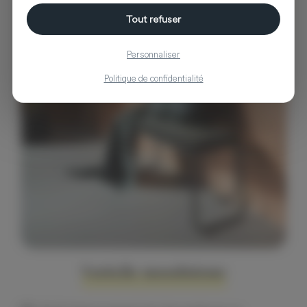
Tout refuser
AYTM
Personnaliser
Produkte anzeigen von AYTM
Politique de confidentialité
Vorteile moodntone