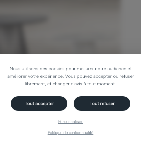
Nous utilisons des cookies pour mesurer notre audience et
améliorer votre expérience. Vous pouvez accepter ou refuser
librement, et changer d'avis à tout moment.
Tout accepter
Tout refuser
Personnaliser
Politique de confidentialité