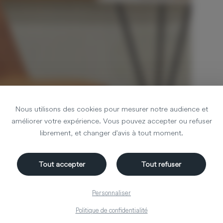
Nous utilisons des cookies pour mesurer notre audience et
améliorer votre expérience. Vous pouvez accepter ou refuser
librement, et changer d'avis à tout moment.
Tout accepter
Tout refuser
Personnaliser
Politique de confidentialité