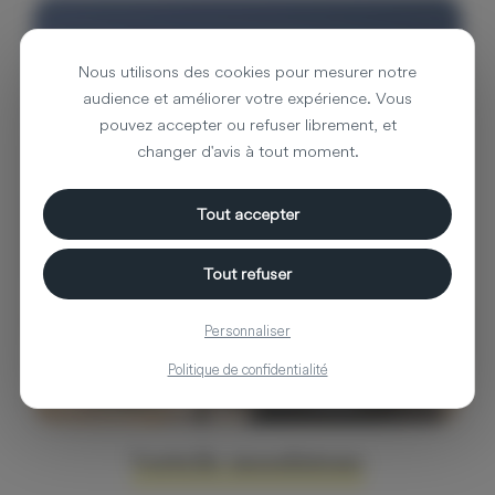
Houe
Nous utilisons des cookies pour mesurer notre
audience et améliorer votre expérience. Vous
pouvez accepter ou refuser librement, et
Produkte anzeigen von Houe
changer d'avis à tout moment.
Tout accepter
Tout refuser
Personnaliser
Politique de confidentialité
Vorteile moodntone