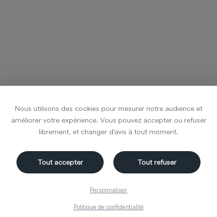
Nous utilisons des cookies pour mesurer notre audience et
améliorer votre expérience. Vous pouvez accepter ou refuser
y Stuhl Eine Stahlbasis by Vincent She
librement, et changer d'avis à tout moment.
Tout accepter
Tout refuser
Vorteile mood
Personnaliser
10 % Sofortrabatt be
Politique de confidentialité