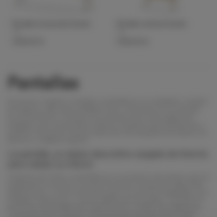
Pantalla horizontal Zumitz
Pantalla vertical Zumitz
Alki
Alki
1.513,00 €
1.513,00 €
Pantallas
Accesorio original y modular, la pantalla es un verdadero creador
de espacio, apto para múltiples usos. Colocado en tu veranda,
en el dormitorio o incluso en la sala de estar, este objeto de
múltiples usos te permitirá ordenar el espacio aportándole luz y
estética. Descubra nuestra selección de mamparas de diseño sin
demora, ¡y déjese inspirar!
La pantalla, un objeto decorativo cargado de historia
para realzar su interior
Originaria de China, la pantalla es un accesorio de interior que ha
traspasado la historia y muchas fronteras. Poseyendo diferentes
dimensiones, a veces está decorado con pinturas detalladas con
múltiples influencias, a veces hábilmente trenzadas. Tomando la
forma de una pantalla que captura la luz y divide una habitación
ocupando poco espacio, te servirá bien durante todo el año.