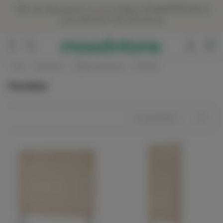
Panneau de gestion des cookies
-15% de descuento con el código SUMMER2026 en
una selección de marcas ☀️
0
Inicio
Decoración
Objetos decorativos
Pantallas
Pantallas
In stock first
2