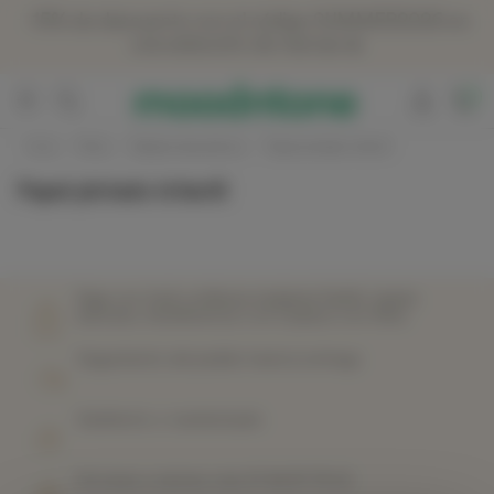
Panneau de gestion des cookies
-15% de descuento con el código SUMMER2026 en
una selección de marcas ☀️
No hay productos.
0
Inicio
Niños
Objetos decorativos
Papel pintado infantil
Papel pintado infantil
Paga con total confianza mediante PayPal, tarjeta
bancaria, transferencia o en 3 plazos con Alma
Seguimiento del pedido hasta la entrega
Satisfecho o reembolsado
De lunes a viernes a las 07 44 87 78 22