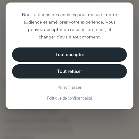
Nous utilisons des cookies pour mesurer notre
audience et améliorer votre expérience. Vous
Registrarse en el boletín
pouvez accepter ou refuser librement, et
informativo
changer d'avis à tout moment.
Tout accepter
Puede darse de baja en cualquier momento. Para ello, consulte nuestra
información de contacto en el aviso legal.
Tout refuser
Promociones
Personnaliser
Todas las novedades
Politique de confidentialité
mejores ventas
Ofrecer una tarjeta regalo
Política de privacidad y cookies
Condiciones generales de venta
Notas legales