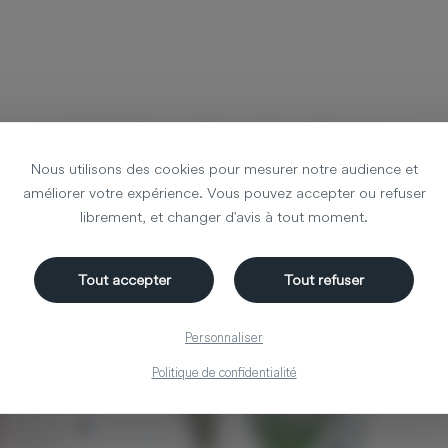
Nous utilisons des cookies pour mesurer notre audience et
améliorer votre expérience. Vous pouvez accepter ou refuser
librement, et changer d'avis à tout moment.
Tout accepter
Tout refuser
Personnaliser
Politique de confidentialité