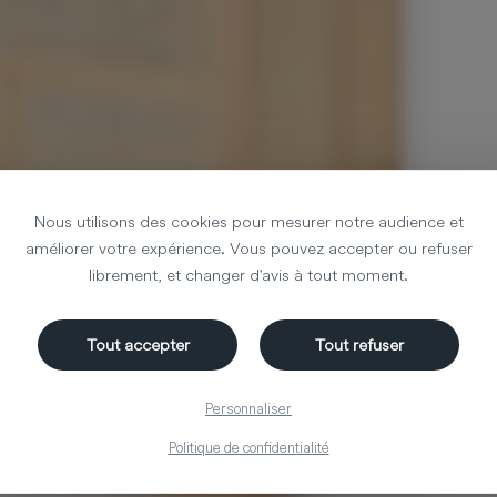
Nous utilisons des cookies pour mesurer notre audience et
améliorer votre expérience. Vous pouvez accepter ou refuser
librement, et changer d'avis à tout moment.
Tout accepter
Tout refuser
Personnaliser
Politique de confidentialité