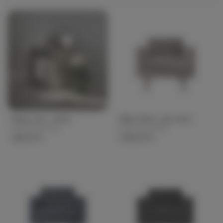
Mesa urna - verde
Sillón Wind - gris claro
BrosteCopenhagen
BrosteCopenhagen
265,00 €
1.265,00 €