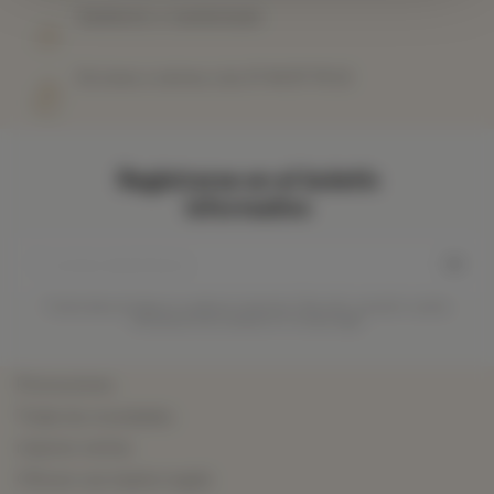
Satisfecho o reembolsado
De lunes a viernes a las 07 44 87 78 22
Registrarse en el boletín
informativo
Puede darse de baja en cualquier momento. Para ello, consulte nuestra
información de contacto en el aviso legal.
Promociones
Todas las novedades
mejores ventas
Ofrecer una tarjeta regalo