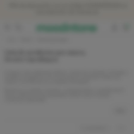
Panneau de gestion des cookies
-15% de descuento con el código SUMMER2026 en
una selección de marcas ☀️
0
Inicio
Marcas
BrosteCopenhagen
Lista de productos por marca.
BrosteCopenhagen
Si desea crear ambientes lúdicos, mesas de comedor coloridas y
muebles acogedores en los que quiera conversar, echar una
siesta y vivir, Broste es su destino de diseño.
Broste es un diseño cómodo, contemporáneo y versátil que le
invita a disfrutar de las pequeñas rutinas como si fueran
ocasiones especiales.
Más
In stock first
4