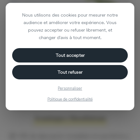
Design House
Nous utilisons des cookies pour mesurer notre
Stockholm
audience et améliorer votre expérience. Vous
pouvez accepter ou refuser librement, et
changer d'avis à tout moment.
Mostrar productos de Design House
Stockholm
Tout accepter
Tout refuser
Personnaliser
Politique de confidentialité
Avantages Moodntone
10% de descuento inmediato al suscribirte a