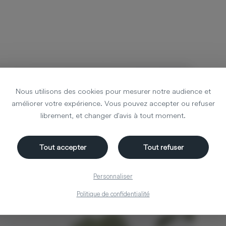
Nous utilisons des cookies pour mesurer notre audience et
améliorer votre expérience. Vous pouvez accepter ou refuser
librement, et changer d'avis à tout moment.
Tout accepter
Tout refuser
Personnaliser
Politique de confidentialité