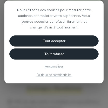
Honoré
Nous utilisons des cookies pour mesurer notre
audience et améliorer votre expérience. Vous
Mostrar productos de Honoré
pouvez accepter ou refuser librement, et
changer d'avis à tout moment.
Tout accepter
Tout refuser
Personnaliser
Politique de confidentialité
Avantages Moodntone
10% de descuento inmediato al suscribirte a