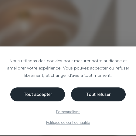
Nous utilisons des cookies pour mesurer notre audience et
améliorer votre expérience. Vous pouvez accepter ou refuser
librement, et changer d'avis à tout moment.
Tout accepter
Tout refuser
Personnaliser
Politique de confidentialité