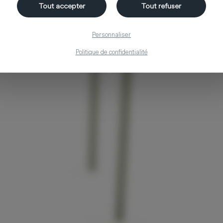
Tout accepter
Tout refuser
Personnaliser
Politique de confidentialité