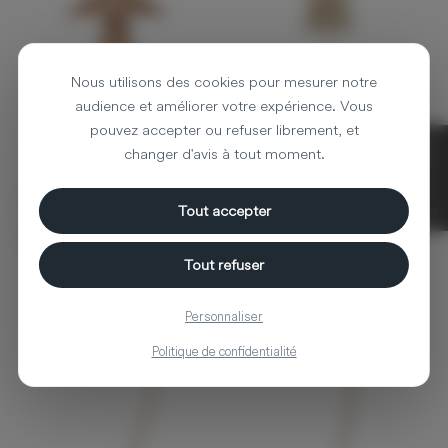
Nous utilisons des cookies pour mesurer notre
audience et améliorer votre expérience. Vous
pouvez accepter ou refuser librement, et
FILTRER
changer d'avis à tout moment.
Lampadaire Dou
Lampadaire Kakasi naturel
Tout accepter
rotin
Ferm Living
Bloomingville
679,00 €
319,00 €
Tout refuser
Personnaliser
Politique de confidentialité