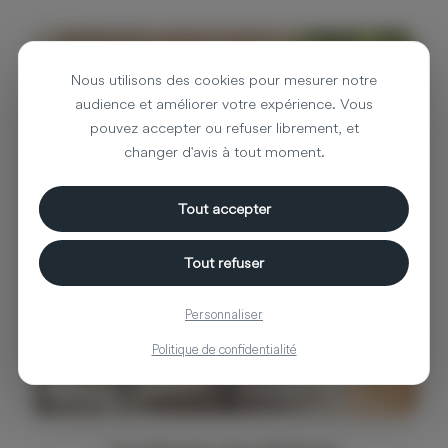
Nous utilisons des cookies pour mesurer notre
Vincent Sheppard
audience et améliorer votre expérience. Vous
pouvez accepter ou refuser librement, et
changer d'avis à tout moment.
Voir les produits de la marque Vincent
Sheppard
Tout accepter
Tout refuser
Personnaliser
Politique de confidentialité