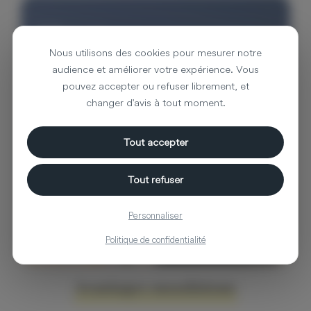
Houe
Nous utilisons des cookies pour mesurer notre
audience et améliorer votre expérience. Vous
Voir les produits de la marque Houe
pouvez accepter ou refuser librement, et
changer d'avis à tout moment.
Tout accepter
Tout refuser
Personnaliser
Politique de confidentialité
Avantages moodntone