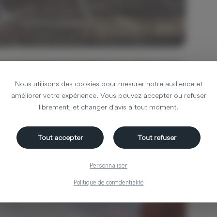
Nous utilisons des cookies pour mesurer notre audience et
améliorer votre expérience. Vous pouvez accepter ou refuser
librement, et changer d'avis à tout moment.
Tout accepter
Tout refuser
Personnaliser
Politique de confidentialité