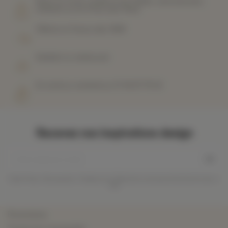
Payez en toute confiance par PayPal, carte bancaire,
virement ou en 3 fois avec Alma
Offerte en France dès 199€
Satisfait ou remboursé
Du lundi au vendredi au 07 44 87 78 22
Recevez nos inspirations design
Code Promo, Nouveautés, Tendances et Sélections exclusives directement par e-
mail
Promotions