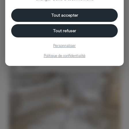
Tout accepter
Tout refuser
Lorena Canals
Personnaliser
Politique de confidentialité
Voir les produits de la marque Lorena
Canals