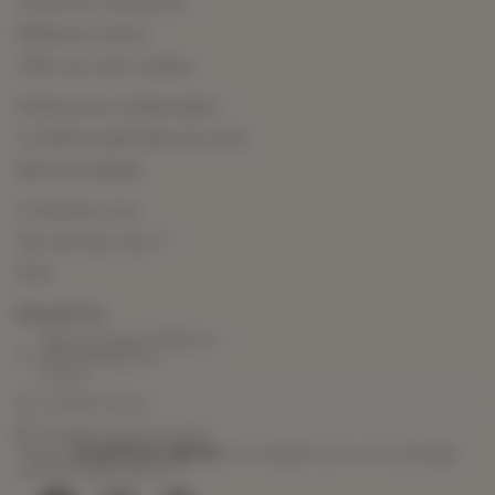
Toutes les nouveautés
Meilleures ventes
Offrir une carte cadeau
Politique de confidentialité
Conditions générales de vente
Mentions légales
Contactez-nous
Qui sommes-nous ?
FAQ
MoodnTone
343 rue Auguste Biblocq
62155 Merlimont,
France
07 44 87 78 22
hello@moodntone.com
moodntone.official
Taguez
sur Instagram pour nous partager
vos plus belles pièces !