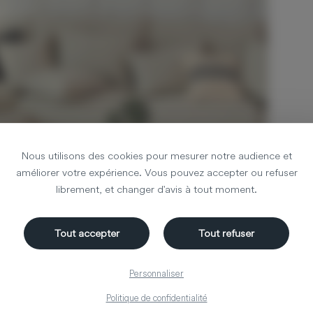
Nous utilisons des cookies pour mesurer notre audience et
améliorer votre expérience. Vous pouvez accepter ou refuser
librement, et changer d'avis à tout moment.
Tout accepter
Tout refuser
Personnaliser
Politique de confidentialité