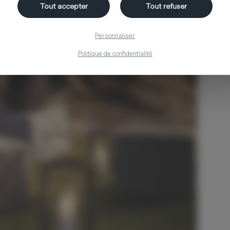
Tout accepter
Tout refuser
Personnaliser
Politique de confidentialité