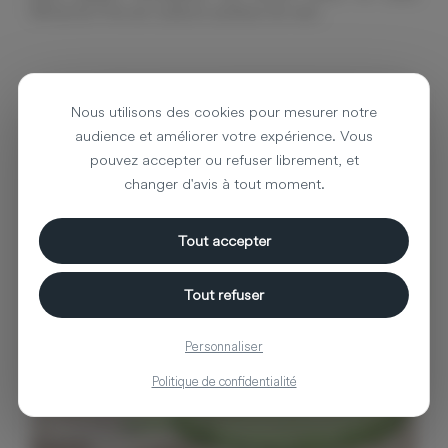
Wind & Fire en coloris ambre & noir.
Nous utilisons des cookies pour mesurer notre
Serax
audience et améliorer votre expérience. Vous
pouvez accepter ou refuser librement, et
changer d'avis à tout moment.
Voir les produits de la marque Serax
Tout accepter
Tout refuser
Personnaliser
Politique de confidentialité