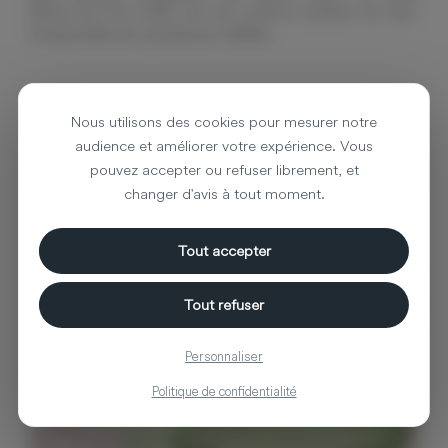
Wind & Fire H40 cm en coloris ambre & noir.
Disponible en plusieurs tailles.
Nous utilisons des cookies pour mesurer notre
audience et améliorer votre expérience. Vous
Serax
pouvez accepter ou refuser librement, et
changer d'avis à tout moment.
Voir les produits de la marque Serax
Tout accepter
Tout refuser
Personnaliser
Politique de confidentialité